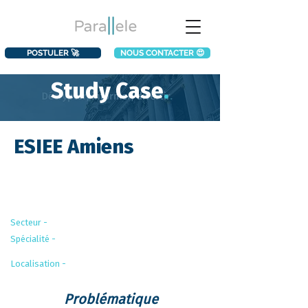
POSTULER 🚀
NOUS CONTACTER 😍
Study Case
.
ESIEE Amiens
Le partenaire
Secteur -
Éducation
Spécialité -
Ingénieurie du numérique et de
l'énergie
Localisation -
Amiens
Problématique