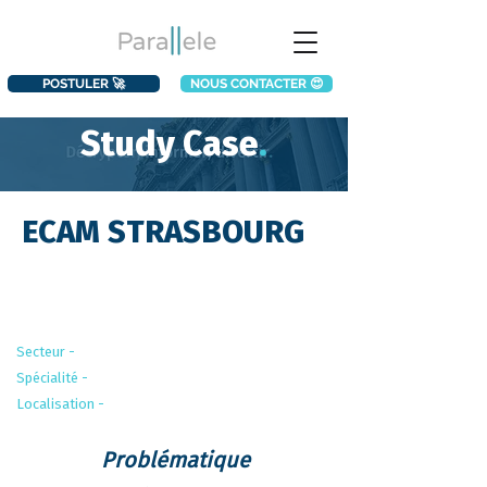
POSTULER 🚀
NOUS CONTACTER 😍
Study Case
.
ECAM STRASBOURG
Le partenaire
Secteur -
Éducation
Spécialité -
Ingénieur
Localisation -
Strasbourg
Problématique