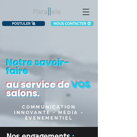
POSTULER 🚀
NOUS CONTACTER 😍
Notre savoir-
faire
au service de
VOS
salons.
COMMUNICATION
INNOVANTE - MEDIA -
EVENEMENTIEL
Nos engagements
: