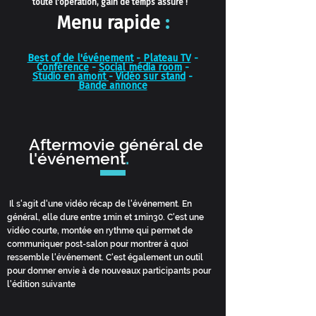
toute l'opération, gain de temps assuré !
Menu rapide
:
Best of de l'événement
-
Plateau TV
-
Conférence
-
Social média room
-
Studio en amont
-
Vidéo sur stand
-
Bande annonce
Aftermovie général de
l'événement
.
Il s'agit d'une vidéo récap de l'événement. En
général, elle dure entre 1min et 1min30. C'est une
vidéo courte, montée en rythme qui permet de
communiquer post-salon pour montrer à quoi
ressemble l'événement. C'est également un outil
pour donner envie à de nouveaux participants pour
l'édition suivante