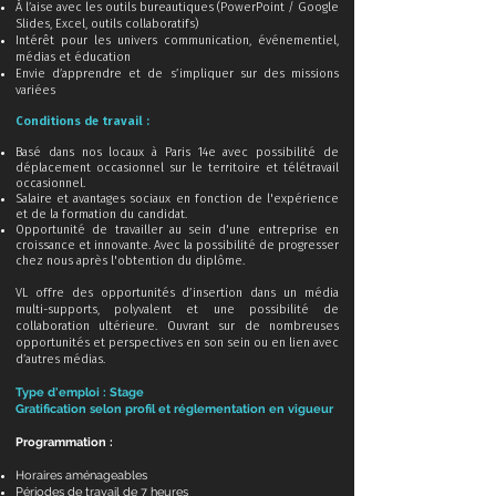
À l’aise avec les outils bureautiques (PowerPoint / Google
Slides, Excel, outils collaboratifs)
Intérêt pour les univers communication, événementiel,
médias et éducation
Envie d’apprendre et de s’impliquer sur des missions
variées
Conditions de travail :
Basé dans nos locaux à Paris 14e avec possibilité de
déplacement occasionnel sur le territoire et télétravail
occasionnel.
Salaire et avantages sociaux en fonction de l'expérience
et de la formation du candidat.
Opportunité de travailler au sein d'une entreprise en
croissance et innovante. Avec la possibilité de progresser
chez nous après l'obtention du diplôme.
VL offre des opportunités d’insertion dans un média
multi-supports, polyvalent et une possibilité de
collaboration ultérieure. Ouvrant sur de nombreuses
opportunités et perspectives en son sein ou en lien avec
d’autres médias.
Type d'emploi : Stage
Gratification selon profil et réglementation en vigueur
Programmation :
Horaires aménageables
Périodes de travail de 7
heures