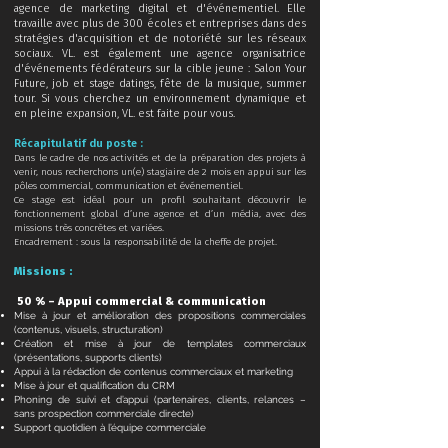
agence de marketing digital et d'événementiel. Elle
travaille avec plus de 300 écoles et entreprises dans des
stratégies d'acquisition et de notoriété sur les réseaux
sociaux. VL. est également une agence organisatrice
d'événements fédérateurs sur la cible jeune : Salon Your
Future, job et stage datings, fête de la musique, summer
tour. Si vous cherchez un environnement dynamique et
en pleine expansion, VL. est faite pour vous.
Récapitulatif du poste :
Dans le cadre de nos activités et de la préparation des projets à
venir, nous recherchons un(e) stagiaire de 2 mois en appui sur les
pôles commercial, communication et événementiel.
Ce stage est idéal pour un profil souhaitant découvrir le
fonctionnement global d’une agence et d’un média, avec des
missions très concrètes et variées.
Encadrement : sous la responsabilité de la cheffe de projet.
Missions :
50 % – Appui commercial & communication
Mise à jour et amélioration des propositions commerciales
(contenus, visuels, structuration)
Création et mise à jour de templates commerciaux
(présentations, supports clients)
Appui à la rédaction de contenus commerciaux et marketing
Mise à jour et qualification du CRM
Phoning de suivi et d’appui (partenaires, clients, relances –
sans prospection commerciale directe)
Support quotidien à l’équipe commerciale