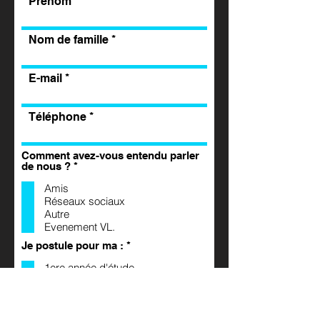
Prénom
Nom de famille
E-mail
Téléphone
Comment avez-vous entendu parler
O
de nous ?
*
b
l
Amis
i
Réseaux sociaux
g
Autre
a
Evenement VL.
t
o
O
Je postule pour ma :
*
i
b
r
l
1ere année d'étude
e
i
2e année d'étude
g
3e année d'étude
a
4e année d'étude
t
5e année d'étude
o