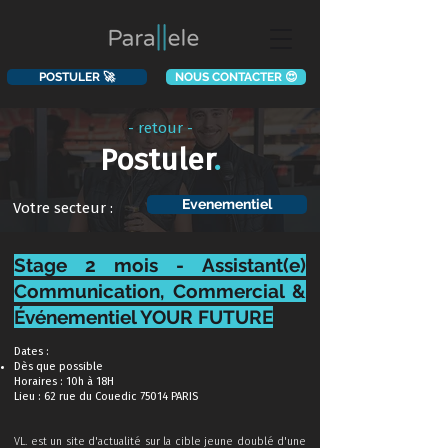
POSTULER 🚀
NOUS CONTACTER 😍
- retour -
Postuler
.
Evenementiel
Votre secteur :
Stage 2 mois -
Assistant(e)
Communication, Commercial &
Événementiel YOUR FUTURE
Dates :
Dès que possible
Horaires : 10h à 18H
Lieu : 62 rue du Couedic 75014 PARIS
VL. est un site d'actualité sur la cible jeune doublé d'une