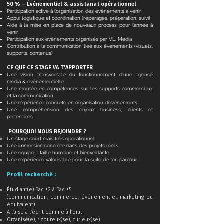
50 % – Événementiel & assistanat opérationnel
Participation active à l’organisation des événements à venir
Appui logistique et coordination (repérages, préparation, suivi)
Aide à la mise en place de nouveaux process pour l’année à
venir
Participation aux événements organisés par VL. Media
Contribution à la communication liée aux événements (visuels,
supports, contenus)
CE QUE CE STAGE VA T’APPORTER
Une vision transversale du fonctionnement d’une agence
média & événementielle
Une montée en compétences sur les supports commerciaux
et la communication
Une expérience concrète en organisation d’événements
Une compréhension des enjeux business, clients et
partenaires
POURQUOI NOUS REJOINDRE ?
Un stage court mais très opérationnel
Une immersion concrète dans des projets réels
Une équipe à taille humaine et bienveillante
Une expérience valorisable pour la suite de ton parcour
Profil recherché :
Étudiant(e) Bac +2 à Bac +5
(communication, commerce, événementiel, marketing ou
équivalent)
À l’aise à l’écrit comme à l’oral
Organisé(e), rigoureux(se), curieux(se)