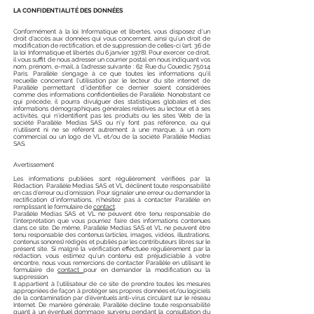
LA CONFIDENTIALITÉ DES DONNÉES
Conformément à la loi Informatique et libertés, vous disposez d’un
droit d’accès aux données qui vous concernent, ainsi qu’un droit de
modification de rectification, et de suppression de celles-ci (art. 36 de
la loi Informatique et libertés du 6 janvier 1978). Pour exercer ce droit,
il vous suffit de nous adresser un courrier postal en nous indiquant vos
nom, prénom, e-mail, à l’adresse suivante : 62 Rue du Couedic 75014
Paris. Parallèle s’engage à ce que toutes les informations qu’il
recueille concernant l’utilisation par le lecteur du site internet de
Parallèle permettant d’identifier ce dernier soient considérées
comme des informations confidentielles de Parallèle. Nonobstant ce
qui précède, il pourra divulguer des statistiques globales et des
informations démographiques générales relatives au lecteur et à ses
activités, qui n’identifient pas les produits ou les sites Web de la
société Parallèle Medias SAS ou n’y font pas référence, ou qui
n’utilisent ni ne se réfèrent autrement à une marque, à un nom
commercial ou un logo de VL et/ou de la société Parallèle Medias
SAS.
Avertissement
Les informations publiées sont régulièrement vérifiées par la
Rédaction. Parallèle Medias SAS et VL déclinent toute responsabilité
en cas d’erreur ou d’omission. Pour signaler une erreur ou demander la
rectification d’informations, n’hésitez pas à contacter Parallèle en
remplissant le formulaire de
contact
.
Parallèle Medias SAS et VL ne peuvent être tenu responsable de
l’interprétation que vous pourriez faire des informations contenues
dans ce site. De même, Parallèle Medias SAS et VL ne peuvent être
tenu responsable des contenus (articles, images, vidéos, illustrations,
contenus sonores) rédigés et publiés par les contributeurs libres sur le
présent site. Si malgré la vérification effectuée régulièrement par la
rédaction, vous estimez qu’un contenu est préjudiciable à votre
encontre, nous vous remercions de contacter Parallèle en utilisant le
formulaire de
contact
pour en demander la modification ou la
suppression.
Il appartient à l’utilisateur de ce site de prendre toutes les mesures
appropriées de façon à protéger ses propres données et/ou logiciels
de la contamination par d’éventuels anti-virus circulant sur le réseau
Internet. De manière générale, Parallèle décline toute responsabilité
quant à un éventuel dommage survenu pendant la consultation du