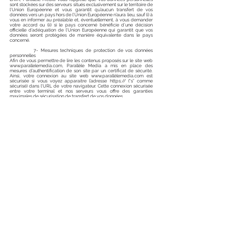
sont stockées sur des serveurs situés exclusivement sur le territoire de
l’Union Européenne et vous garantit qu’aucun transfert de vos
données vers un pays hors de l’Union Européenne n’aura lieu, sauf (i) à
vous en informer au préalable et, éventuellement, à vous demander
votre accord ou (ii) si le pays concerné bénéficie d’une décision
officielle d’adéquation de l’Union Européenne qui garantit que vos
données seront protégées de manière équivalente dans le pays
concerné.
7- Mesures techniques de protection de vos données
personnelles
Afin de vous permettre de lire les contenus proposés sur le site web
www.parallelemedia.com
, Parallèle Media a mis en place des
mesures d’authentification de son site par un certificat de sécurité.
Ainsi, votre connexion au site web
www.parall
èlemedia.com est
sécurisée si vous voyez apparaitre l’adresse https:// (“s” comme
sécurisé) dans l’URL de votre navigateur. Cette connexion sécurisée
entre votre terminal et nos serveurs vous offre des garanties
maximales de sécurisation de transfert de vos données.
8- Vos droits sur vos données personnelles traitées par Parallèle
Media
Pour exercer vos “droits RGPD” rappelés ci-dessous, vous devez vous
adresser directement à Parallèle Media dans les conditions fixées ci-
dessous. En cas de “doutes raisonnables” quant à votre identité,
Parallèle Media peut vous demander de fournir des informations
supplémentaires nécessaires pour confirmer votre identité et
d’attendre de recevoir ces informations supplémentaires avant toute
action relative à vos données.
8.1. Justificatif de votre identité
Pour garantir que Parallèle Media puisse vous identifier comme la
personne effectivement concernée par le droit d’accès et/ou de
rectification, vous devez envoyer à Parallèle Media une copie recto
verso de votre carte d’identité par courrier postal, en précisant
également votre adresse électronique. Aucune demande ne sera
prise en compte par Parallèle Media à défaut de réception du
justificatif de votre identité.
8.2. Droit d’accès (article 15 RGPD)
Vous disposez du droit de demander directement, sans frais, à
Parallèle Media de vous confirmer (ou non) l’existence du traitement
de données personnelles vous concernant. Si Parallèle Media traite
effectivement des données personnelles vous concernant, Parallèle