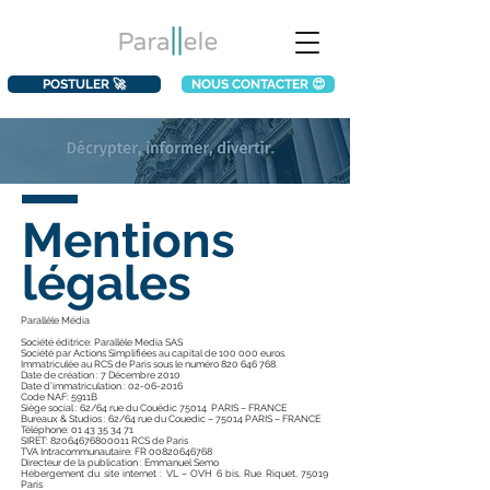
POSTULER 🚀
NOUS CONTACTER 😍
Mentions
légales
Parallèle Média
Société éditrice: Parallèle Media SAS
Société par Actions Simplifiées au capital de 100 000 euros.
Immatriculée au RCS de Paris sous le numéro 820 646 768.
Date de création : 7 Décembre 2010
Date d’immatriculation : 02-06-2016
Code NAF: 5911B
Siège social : 62/64 rue du Couëdic 75014 PARIS – FRANCE
Bureaux & Studios : 62/64 rue du Couedic – 75014 PARIS – FRANCE
Téléphone: 01 43 35 34 71
SIRET: 82064676800011 RCS de Paris
TVA Intracommunautaire: FR 00820646768
Directeur de la publication : Emmanuel Semo
Hébergement du site internet : VL – OVH 6 bis, Rue Riquet, 75019
Paris