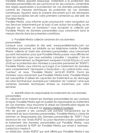
Parallèle Media apporte beaucoup d’attention à la protection des
données personnelles de ses Lectrices et de ses Lecteurs. L’ensemble
des règles applicables à la protection de vos données personnelles,
comme les mesures techniques de protection de vos données
numériques, figurent dans le présent document qu’il est nécessaire
que vous acceptiez lors de votre première connexion au site web de
Parallèle Media.
Parallèe Media vous informe qu’en poursuivant votre navigation sur
nos Services (notamment par le biais d’une action de scrolling ou en
cliquant sur “fermer ce bandeau”) vous acceptez la collecte par
Parallèle Media de données personnelles vous concernant dans la
mesure décrite dans les présentes conditions.
1- Parallèle Media collecte certaines de vos données
personnelles
Lorsque vous consultez le site web
www.parallelemedia.com
sur
ordinateur personnel, sur tablette ou sur téléphone mobile, Parallèle
Media collecte et traite des données personnelles vous concernant
qui sont nécessaires pour que Parallèle Media puisse vous affichez en
ligne les contenus que vous souhaitez consulter / visualiser / lire en
ligne. Conformément au Règlement européen n°2016/679 du 27 avril
2016 sur la protection des données à caractère personnel (le “RGPD”),
Parallèle Media vous informe qu’il s’agit d’un traitement de données
sans consentement “nécessaire à l’exécution » du contrat entre vous,
“Lecteur”, et nous, “Parallèle Media” (art.6.1(f) RGPD). Parmi les
données vous concernant que Parallèle Media traite, Parallèle Media
est susceptible d’utiliser les capacités de traitement ou de stockage
de votre terminal (par exemple par l’utilisation de “cookies”) ainsi que
certaines données techniques émises ou transmises par votre
terminal.
2- Identification du responsable du traitement de vos données
personnelles
En collectant et en traitant les données personnelles de ses Lecteurs
en ligne, Parallèle Media agit en qualité de responsable du traitement
de vos données. Vous trouverez le détail de l’identification légale de
Parallèle Media en cliquant sur
www.vl-media.fr/contact
.
Afin de garantir à ses Lecteurs une parfaite transparence sur le
traitement de leurs données personnelles, Parallèle Media a choisi de
nommer un Responsable des Données personnelles (le “RDP”). Pour
l’exercice de vos “droits RGPD” ou pour répondre à toute question sur
le traitement des données personnelles par Parallèle Media, vous
pouvez contacter le RDP de Parallèle Media par email à l’adresse :
contact@vl-media.fr
Le détail des “droits RGPD” qui sont offerts par Parallèle Media à ses