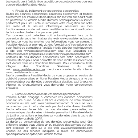
Lecteurs figure à l’article 8 de la politique de protection des données
personnelles de Parallèle Media.
3- Finalité du traitement de vos données personnelles
Toutes les données personnelles collectées directement et traitées
directement par Parallèle Media depuis son site web ont pour finalité
de permettre à Parallèle Media d’assurer techniquement un service
performant pour ses Lecteurs (améliorer votre navigation sur notre
site web) et la sécurité informatique nécessaire au bon
fonctionnement du site web
www.parall
èlemedia.comr (identification
technique de votre terminal par exemple).
Ces données sont collectées soit automatiquement lors de la
connexion de votre terminal au site web
www.parallelemedia.com
,
soit lorsque vous transmettez des informations vous concernant à
Parallèle Media (par exemple via des formulaires d’inscription) et ont
pour finalité de permettre à Parallèle Media d’opérer techniquement
le site web
www.parall
èlemedia.com ainsi que l’utilisation des
différents services proposés sur le site web
www.parall
èlemedia.com
Certaines de vos données personnelles sont enfin nécessaires à
Parallèle Media pour nous permettre de vous rendre les services qui
sont décrits dans nos Conditions Générales. Pour consulter le texte
intégral des Conditions Générales du site
web
www.parallelemedia.com
, merci de consulter le site internet
www.parallelemedia.com
Sauf à permettre à Parallèle Media de vous proposer un service de
publicité personnalisée en ligne, Parallèle Media s’engage à ne pas
commercialiser vos données personnelles à des tiers, sauf à vous en
informer et éventuellement vous demander votre consentement
préalable.
4- Durée de conservation de vos données personnelles
Parallèle Media s’engage à conserver vos données personnelles
pendant une durée de deux (2) ans à compter de votre dernière
connexion au site web
www.paralelemedia.com
. Si vous ne vous
reconnectez pas à notre site web pendant cette durée, Parallèle
Media effacera l’ensemble de vos données personnelles, ne
conservant que des données minimales permettant à Parallèle Media
de justifier des actions entreprises sur vos données dans le cadre de
l’exercice de vos droits GDPR.
La durée de conservation de vos données personnelles peut être
différente lorsque vous utilisez un ou plusieurs des services qui vous
sont proposés en ligne sur le site web
www.parallelemedia.com
Chacun de ces services indiquera la durée de conservation
spécifiquement adoptée par Parallèle Media.