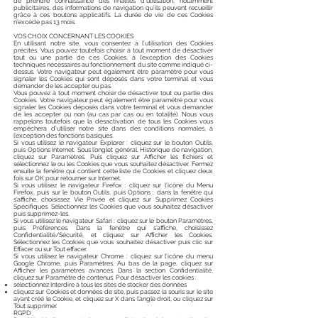
de prendre connaissance des finalités d’utilisation, notamment
publicitaires, des informations de navigation qu’ils peuvent recueillir
grâce à ces boutons applicatifs. La durée de vie de ces Cookies
n’excède pas 13 mois.
VOS CHOIX CONCERNANT LES COOKIES
En utilisant notre site, vous consentez à l’utilisation des Cookies
précités. Vous pouvez toutefois choisir à tout moment de désactiver
tout ou une partie de ces Cookies, à l’exception des Cookies
techniques nécessaires au fonctionnement du site comme indiqué ci-
dessus. Votre navigateur peut également être paramétré pour vous
signaler les Cookies qui sont déposés dans votre terminal et vous
demander de les accepter ou pas.
Vous pouvez à tout moment choisir de désactiver tout ou partie des
Cookies. Votre navigateur peut également être paramétré pour vous
signaler les Cookies déposés dans votre terminal et vous demander
de les accepter ou non (au cas par cas ou en totalité). Nous vous
rappelons toutefois que la désactivation de tous les Cookies vous
empêchera d’utiliser notre site dans des conditions normales, à
l’exception des fonctions basiques.
Si vous utilisez le navigateur Explorer : cliquez sur le bouton Outils,
puis Options Internet. Sous l’onglet général, Historique de navigation,
cliquez sur Paramètres. Puis cliquez sur Afficher les fichiers et
sélectionnez le ou les Cookies que vous souhaitez désactiver. Fermez
ensuite la fenêtre qui contient cette liste de Cookies et cliquez deux
fois sur OK pour retourner sur Internet.
Si vous utilisez le navigateur Firefox : cliquez sur l’icône du Menu
Firefox, puis sur le bouton Outils, puis Options ; dans la fenêtre qui
s’affiche, choisissez Vie Privée et cliquez sur Supprimez Cookies
Spécifiques. Sélectionnez les Cookies que vous souhaitez désactiver
puis supprimez-les.
Si vous utilisez le navigateur Safari : cliquez sur le bouton Paramètres,
puis Préférences. Dans la fenêtre qui s’affiche, choisissez
Confidentialité/Sécurité, et cliquez sur Afficher les Cookies.
Sélectionnez les Cookies que vous souhaitez désactiver puis clic sur
Effacer ou sur Tout effacer.
Si vous utilisez le navigateur Chrome : cliquez sur l’icône du menu
Google Chrome, puis Paramètres. Au bas de la page, cliquez sur
Afficher les paramètres avancés. Dans la section Confidentialité,
cliquez sur Paramètre de contenus. Pour désactiver les cookies :
sélectionnez Interdire à tous les sites de stocker des données
cliquez sur Cookies et données de site, puis passez la souris sur le site
ayant créé le Cookie, et cliquez sur X dans l’angle droit, ou cliquez sur
Tout supprimer.
RGPD