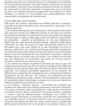
appareil optimisé pour Internet), lors de la consultation d’un contenu
ou d’une publicité en ligne. Ce fichier Cookie ne peut être lu que par
son émetteur. Il permet, à son émetteur, pendant sa durée de validité,
de reconnaître le terminal concerné à chaque fois que ce terminal
accède à un contenu numérique comportant des Cookies du même
émetteur. Le Cookie ne vous identifie pas personnellement, mais
uniquement le navigateur de votre terminal.
À QUOI SERVENT LES COOKIES ?
Trois types de Cookies, répondant aux finalités décrites ci-dessous,
peuvent ainsi être enregistrés dans votre terminal à l’occasion d’une
visite de notre site :
1. Les Cookies techniques sont nécessaires à la navigation dans notre
site, ainsi qu’à l’accès aux différents produits et services. Les Cookies
techniques permettent en particulier de vous reconnaître, de signaler
votre passage sur telle ou telle page et ainsi d’améliorer votre confort
de navigation : adapter la présentation du site aux préférences
d’affichage de votre terminal (langue utilisée, résolution d’affichage),
mémoriser les mots de passe et autres informations relatives à un
formulaire que vous avez rempli sur le site (inscription ou accès à
l’espace adhérents). Les Cookies techniques permettent également
de mettre en œuvre des mesures de sécurité (c’est le cas par exemple
lorsqu’il vous est demandé de vous connecter à nouveau à l’espace
adhérent après un certain laps de temps). Ces Cookies ne peuvent
pas être désactivés ou paramétrés sous peine de ne plus pouvoir
accéder au site et/ou aux services du site.
2. Les Cookies de mesure d’audience sont émis par nous ou par nos
prestataires techniques aux fins de mesurer l’audience des différents
contenus et rubriques de notre site, afin de les évaluer et de mieux les
organiser. Ces Cookies permettent également, le cas échéant, de
détecter des problèmes de navigation et par conséquent d’améliorer
l’ergonomie de nos services. Ces Cookies ne produisent que des
statistiques anonymes et des volumes de fréquentation, à l’exclusion
de toute information individuelle. La durée de vie de ces Cookies de
mesure d’audience n’excède pas 13 mois.
4. Les Cookies « Réseaux sociaux » permettent de partager des
contenus de notre site avec d’autres personnes ou de faire connaître à
ces autres personnes votre consultation ou votre opinion concernant
un contenu du site. Tel est, notamment, le cas des boutons « partager
», « j’aime », issus de réseaux sociaux « facebook » ou « twitter ». Le
réseau social fournissant un tel bouton applicatif est susceptible de
vous identifier grâce à ce bouton, même si vous ne l’avez pas utilisé
lors de la consultation de notre site. Nous vous invitons à consulter les
politiques de protection de la vie privée de ces réseaux sociaux afin