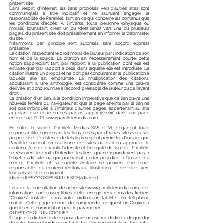
présent site.
Dans l’esprit d’Internet, les liens proposés vers d’autres sites sont
communiqués à titre indicatif et ne sauraient engager la
responsabilité de Parallèle, tant en ce qui concerne les contenus que
les conditions d’accès. A l’inverse, toute personne (physique ou
morale) souhaitant créer un ou (des) lien(s) vers une ou plusieurs
page(s) du présent site doit préalablement en informer le webmaster
du site.
Néanmoins, par principe sont autorisés, sans accord express
préalable :
La citation, respectant le droit moral de l’auteur par l’indication de son
nom et de la source. La citation est nécessairement courte, cette
notion s’appréciant tant par rapport à la publication dont elle est
extraite que par rapport à celle dans laquelle elle est introduite. La
citation illustre un propos et ne doit pas concurrencer la publication à
laquelle elle est empruntée. La multiplication des citations,
aboutissant à une anthologie, est considérée comme une œuvre
dérivée, et donc soumise à l’accord préalable de l’auteur ou de l’ayant
droit ;
La création d’un lien, à la condition impérative que ce lien ouvre une
nouvelle fenêtre du navigateur et que la page atteinte par le lien ne
soit pas imbriquée à l’intérieur d’autres pages, appartenant au site
appelant que cette ou ces page(s) apparaisse(nt) dans une page
entière sous l’URL
www.parallelemedia.com
En outre, la société Parallèle Medias SAS et VL dégagent toute
responsabilité concernant les liens créés par d’autres sites vers ses
propres sites. L’existence de tels liens ne peut permettre d’induire que
Parallèle soutient ou cautionne ces sites ou qu’il en approuve le
contenu. Afin de garantir l’identité et l’intégrité de son site, Parallèle
se réservent le droit d’interdire les liens qui ne répondraient pas à
l’objet dudit site ou qui pourraient porter préjudice à l’image du
média. Parallèle et sa société éditrice ne peuvent être tenus
responsables du contenu (éditoriaux, illustrations …) des sites vers
lesquels ses sites renvoient.
[divider]LES COOKIES SUR LE SITE[/divider]
Lors de la consultation de notre site
www.parallèlemedia.com
, des
informations sont susceptibles d’être enregistrées dans des fichiers
“Cookies” installés dans votre ordinateur, tablette ou téléphone
mobile. Cette page permet de comprendre ce qu’est un Cookie, à
quoi il sert et comment on peut le paramétrer.
QU’EST-CE QU’UN COOKIE ?
Il s’agit d’un fichier texte déposé dans un espace dédié du disque dur
de votre terminal (ordinateur, tablette, téléphone mobile ou tout autre