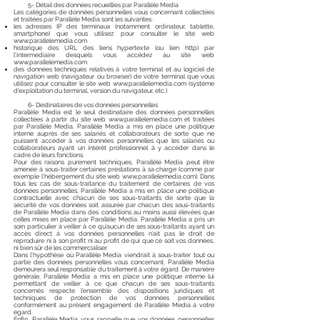
5- Détail des données recueillies par Parallèle Media
Les catégories de données personnelles vous concernant collectées
et traitées par Parallèle Media sont les suivantes :
les adresses IP des terminaux (notamment ordinateur, tablette,
smartphone) que vous utilisez pour consulter le site web
www.parallelemedia.com
historique des URL des liens hypertexte (ou lien http) par
l’intermédiaire desquels vous accédez au site web
www.parallelemedia.com
des données techniques relatives à votre terminal et au logiciel de
navigation web (navigateur ou browser) de votre terminal que vous
utilisez pour consulter le site web
www.parallelemedia.com
(système
d’exploitation du terminal, version du navigateur, etc.)
6- Destinataires de vos données personnelles
Parallèle Media est le seul destinataire des données personnelles
collectées à partir du site web
www.parallelemedia.com
et traitées
par Parallèle Media. Parallèle Media a mis en place une politique
interne auprès de ses salariés et collaborateurs de sorte que ne
puissent accéder à vos données personnelles que les salariés ou
collaborateurs ayant un intérêt professionnel à y accéder dans le
cadre de leurs fonctions.
Pour des raisons purement techniques, Parallèle Media peut être
amenée à sous-traiter certaines prestations à sa charge (comme par
exemple l’hébergement du site web
www.parallelemedia.com
). Dans
tous les cas de sous-traitance du traitement de certaines de vos
données personnelles, Parallèle Media a mis en place une politique
contractuelle avec chacun de ses sous-traitants de sorte que la
sécurité de vos données soit assurée par chacun des sous-traitants
de Parallèle Media dans des conditions au moins aussi élevées que
celles mises en place par Parallèle Media. Parallèle Media a pris un
soin particulier à veiller à ce qu’aucun de ses sous-traitants ayant un
accès direct à vos données personnelles n’ait pas le droit de
reproduire ni à son profit ni au profit de qui que ce soit vos données,
ni bien sûr de les commercialiser.
Dans l’hypothèse où Parallèle Media viendrait à sous-traiter tout ou
partie des données personnelles vous concernant, Parallèle Media
demeurera seul responsable du traitement à votre égard. De manière
générale, Parallèle Media a mis en place une politique interne lui
permettant de veiller à ce que chacun de ses sous-traitants
concernés respecte l’ensemble des dispositions juridiques et
techniques de protection de vos données personnelles
conformément au présent engagement de Parallèle Media à votre
égard.
Enfin, Parallèle Media vous rappelle que vos données personnelles